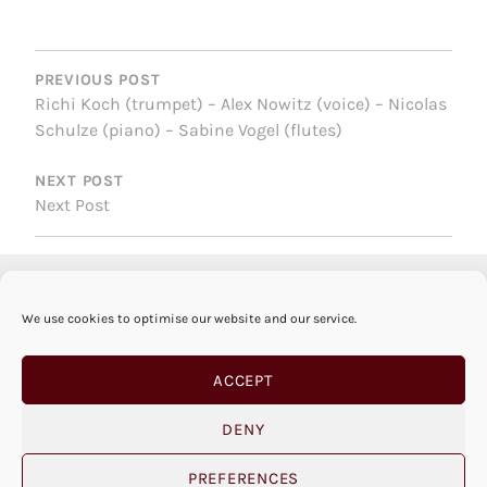
POST
NAVIGATION
PREVIOUS POST
Richi Koch (trumpet) – Alex Nowitz (voice) – Nicolas
Schulze (piano) – Sabine Vogel (flutes)
NEXT POST
Next Post
We use cookies to optimise our website and our service.
ACCEPT
DENY
PREFERENCES
© SABINE VOGEL 2026 |
IMPRINT
|
PRIVACY