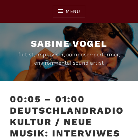
Skip
to
MENU
content
SABINE VOGEL
flutist, improvisor, composer-performer,
environmental sound artist
00:05 – 01:00
DEUTSCHLANDRADIO
KULTUR / NEUE
MUSIK: INTERVIWES